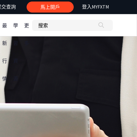
提交查詢
登入MYFXTM
馬上開戶
最
學
更
新
習
多
行
資
情
源