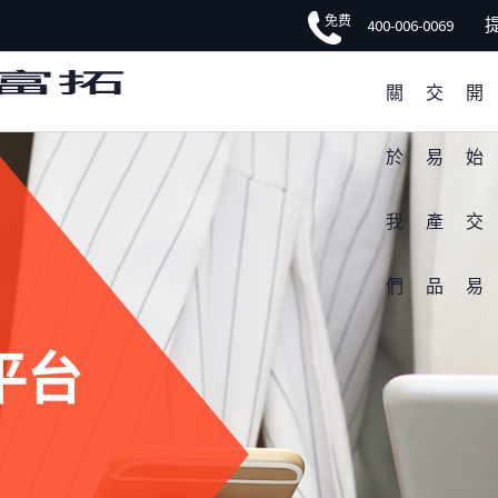
免费
FXTM富拓APP 非凡體驗
400-006-0069
關
交
開
於
易
始
我
產
交
們
品
易
平台