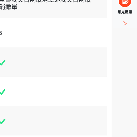
消撤單
意見反饋
6