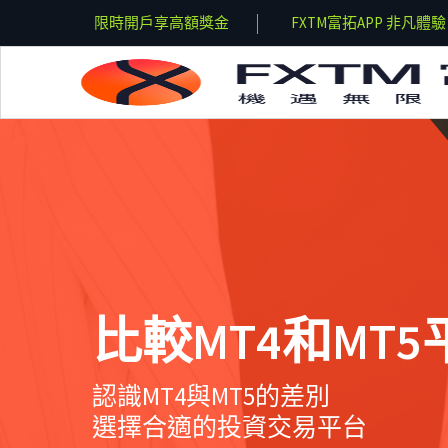
獎金
FXTM富拓APP 非凡體驗
限時開戶享高額獎金
Skip to main content
比較MT4和MT5
認識MT4與MT5的差別
選擇合適的投資交易平台