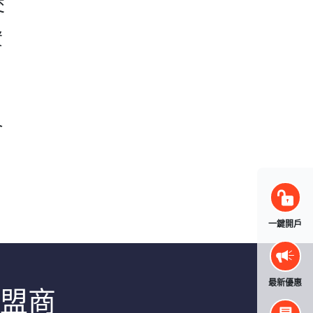
交
資
介
一鍵開戶
最新優惠
聯盟商