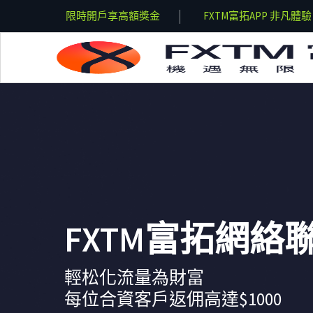
凡體驗
限時開戶享高額獎金
FXTM富拓APP 非凡體驗
Skip to main content
FXTM富拓網絡
輕松化流量為財富
每位合資客戶返佣高達$1000