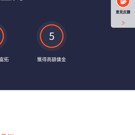
意見反饋
富拓
獲得高額傭金