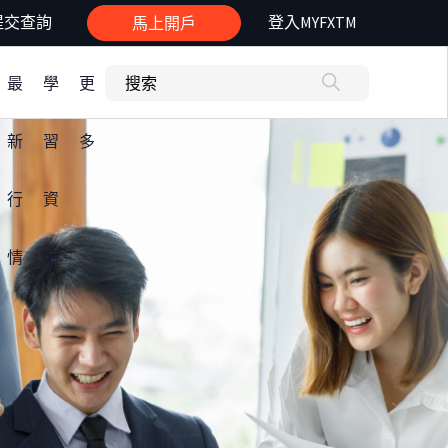
提交查詢
登入MYFXTM
馬上開戶
最
學
更
新
習
多
行
資
情
源