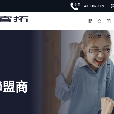
免费
限時開戶享高額獎金
FXTM富拓APP 非凡體驗
400-006-0069
關
交
開
於
易
始
我
產
交
們
品
易
聯盟商