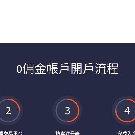
財產品！
0佣金帳戶開戶流程
擇交易平台
填寫注冊表
完成入