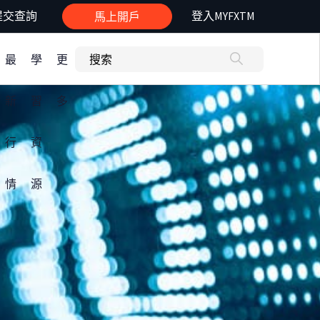
提交查詢
登入MYFXTM
馬上開戶
最
學
更
新
習
多
行
資
情
源