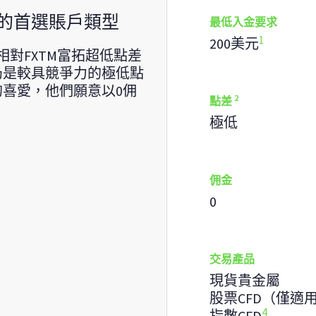
的首選賬戶類型
最低入金要求
1
200美元
對FXTM富拓超低點差
仍是較具競爭力的極低點
喜愛，他們願意以0佣
2
點差
極低
佣金
0
交易產品
現貨貴金屬
股票CFD（僅適
4
指數CFD