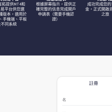
M富拓提供MT4和
根據屏幕指示，提供正
成功完成您的
交易平台供您選
確完整的信息完成開戶
金，正式開啟
種版本，適用於
申請表（需要手機認
之旅
、手機端、平板
證）
及不同系統