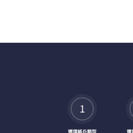
立即開設0佣金帳戶
立即享受零佣金交易優惠，開始交易各類金融投資理
選擇帳戶類型
選