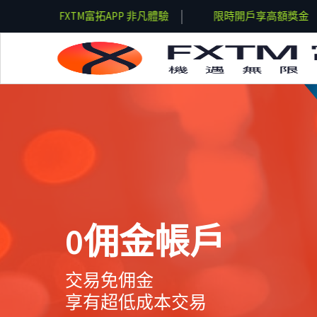
獎金
FXTM富拓APP 非凡體驗
限時開戶享高額獎金
Skip to main content
0佣金帳戶
交易免佣金
享有超低成本交易