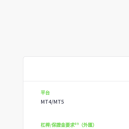
平台
MT4/MT5
8
9
杠桿/保證金要求
（外匯）