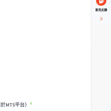
意見反饋
4
用於MT5平台）