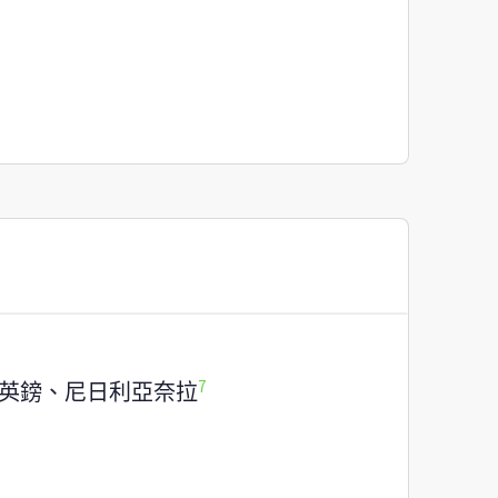
7
英鎊、尼日利亞奈拉