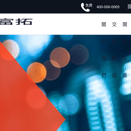
免费
FXTM富拓APP 非凡體驗
400-006-0069
關
交
開
於
易
始
我
產
交
們
品
易