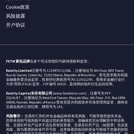
Cookie政策
风险披露
开户协议
FXTM 富拓品牌
在多个司法管辖区均获得授权和监管。
Exinity Limited
注册号为 C119470 C1/GBL，注册地址为 5th Floor, NEX Tower,
Rue du Savoir, Cybercity, 72201 Ebene, Republic of Mauritius，受毛里求斯共和国
金融服务委员会监管，投资经纪商执照号为C113012295，受南非金融行业行
为管 理局 (FSCA) 监管，FSP 编号 50320，是持牌的场外衍生品供应商。
Exinity Capital东非有限公司
(www.forextime.com)，注册号为 PVT-
ZQU6JE7，注册地址为 West End Towers, Waiyaki Way, 6th Floor , P.O. Box 1896-
00606, Nairobi, Republic of Kenya 受肯尼亚共和国资本市场管理局监管，拥有非
交易在线外汇经纪商，牌照号为 135。
风险警示：
交易外汇和杠杆化金融品种具有高风险，可能导致您损失本金。
您所承担的亏损风险不应超过您的承受能力，请确保您完全理解其中所涉风
险。交易杠杆化产品并不适合所有投资者。交易非杠杆产品（如股票）也涉及
风险，因为股票的价值可升可跌，这意味着您收回的资金可能低于您最初的投
入。过去的表现并不能保证未来的结果。在交易前，请考虑您的经验水平、投