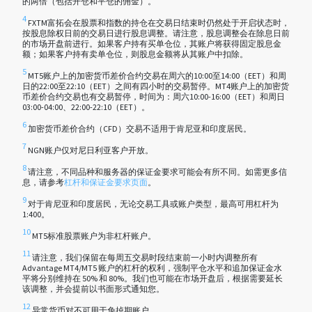
的两倍（包括开仓和平仓的佣金）。
4
FXTM富拓会在股票和指数的持仓在交易日结束时仍然处于开启状态时，
按股息除权日前的交易日进行股息调整。请注意，股息调整会在除息日前
的市场开盘前进行。如果客户持有买单仓位，其账户将获得固定股息金
额；如果客户持有卖单仓位，则股息金额将从其账户中扣除。
5
MT5账户上的加密货币差价合约交易在周六的10:00至14:00（EET）和周
日的22:00至22:10（EET）之间有四小时的交易暂停。MT4账户上的加密货
币差价合约交易也有交易暂停，时间为：周六10:00-16:00（EET）和周日
03:00-04:00、22:00-22:10（EET）。
6
加密货币差价合约（CFD）交易不适用于肯尼亚和印度居民。
7
NGN账户仅对尼日利亚客户开放。
8
请注意，不同品种和服务器的保证金要求可能会有所不同。如需更多信
息，请参考
杠杆和保证金要求页面
。
9
对于肯尼亚和印度居民，无论交易工具或账户类型，最高可用杠杆为
1:400。
10
MT5标准股票账户为非杠杆账户。
11
请注意，我们保留在每周五交易时段结束前一小时内调整所有
Advantage MT4/MT5 账户的杠杆的权利，强制平仓水平和追加保证金水
平将分别维持在 50% 和 80%。我们也可能在市场开盘后，根据需要延长
该调整，并会提前以书面形式通知您。
12
异常货币对不可用于免掉期账户。