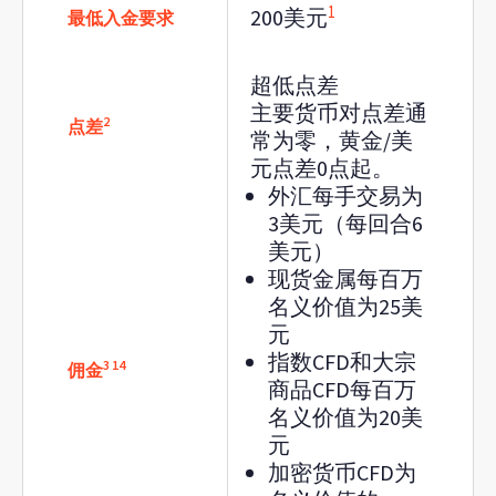
1
200美元
最低入金要求
超低点差
主要货币对点差通
2
点差
常为零，黄金/美
元点差0点起。
外汇每手交易为
3美元（每回合6
美元）
现货金属每百万
名义价值为25美
元
指数CFD和大宗
3
14
佣金
商品CFD每百万
名义价值为20美
元
加密货币CFD为