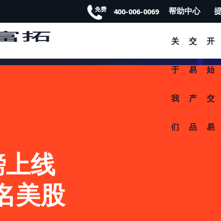
免费
帮助中心
400-006-0069
限时开户享高额奖金
FXTM富拓APP 非凡体验
关
交
开
于
易
始
我
产
交
们
品
易
磅上线
名美股