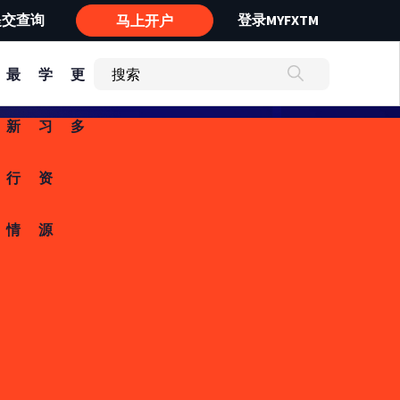
提交查询
登录MYFXTM
马上开户
最
学
更
新
习
多
行
资
情
源