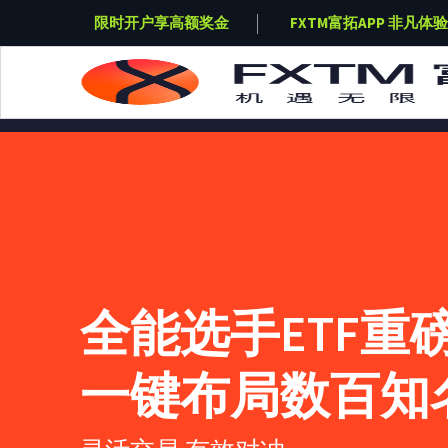
凡体验
限时开户享高额奖金
FXTM富拓APP 非凡体验
Skip to main content
全能选手ETF重
一键布局数百知